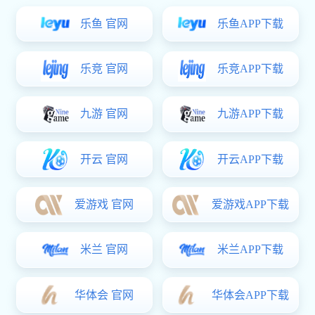
乐鱼 官网
乐鱼APP下载
乐竞 官网
乐竞APP下载
九游 官网
九游APP下载
开云 官网
开云APP下载
爱游戏 官网
爱游戏APP下载
米兰 官网
米兰APP下载
华体会 官网
华体会APP下载