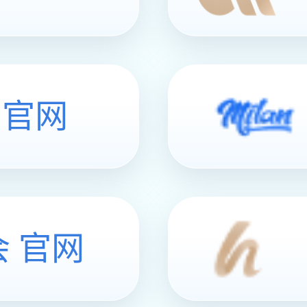
 官网
 官网