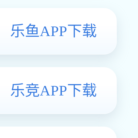
乐鱼APP下载
乐竞APP下载