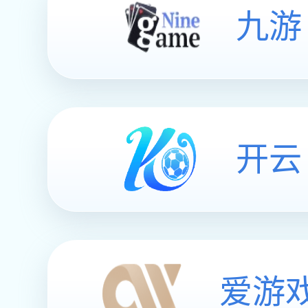
九游
开云
爱游戏