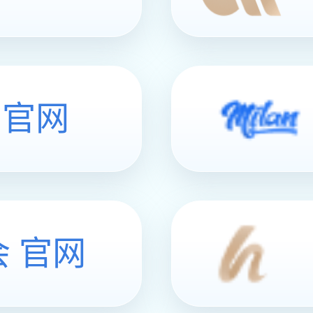
 官网
 官网